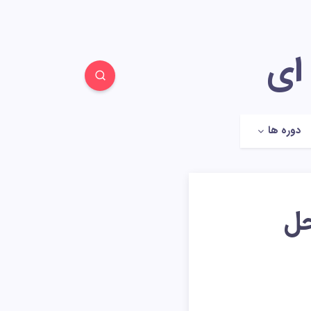
 ای
دوره ها
حل