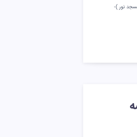
سجد نور )-
ه