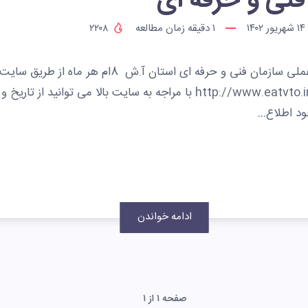
فنی و حرفه ای
۱۴ شهریور ۱۴۰۲
۱
دقیقه زمان مطالعه
۲۲۰۸
زمانبندی آزمون های عملی سازمان فنی و حرفه ای استان آ.ش 8ام 
شود. http://www.eatvto.ir/?pageid=217 با مراجه به سایت بالا می توانید ا
ود اطلاع…
ادامه خواندن
صفحه ۱ از ۱